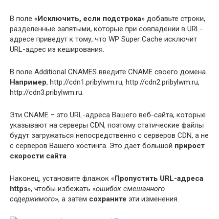
В поле «
Исключить, если подстрока
» добавьте строки,
разделенные запятыми, которые при совпадении в URL-
адресе приведут к тому, что WP Super Cache исключит
URL-адрес из кеширования.
В поле Additional CNAMES введите CNAME своего домена.
Например
, http://cdn1.pribylwm.ru, http://cdn2.pribylwm.ru,
http://cdn3.pribylwm.ru.
Эти CNAME – это URL-адреса Вашего веб-сайта, которые
указывают на серверы CDN, поэтому статические файлы
будут загружаться непосредственно с серверов CDN, а не
с серверов Вашего хостинга. Это дает большой
прирост
скорости сайта
.
Наконец, установите флажок «
Пропустить URL-адреса
https
», чтобы избежать «
ошибок смешанного
содержимого
», а затем
сохраните
эти изменения.