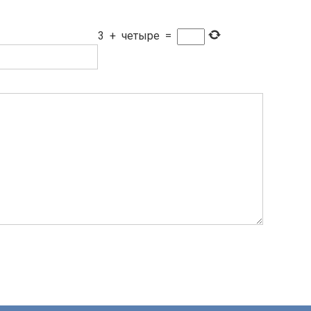
3
+
четыре
=