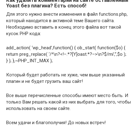
Как удалить комментарий на сайте оставленный
Yoast без плагина? Есть способ!
Для этого нужно внести изменения в файл functions.php,
который находится в активной теме Вашего сайта.
Необходимо вставить в конец этого файла вот такой
кусок PHP кода:
add_action( ‘wp_head’,function() { ob_start( function($o) {
return preg_replace( ‘/^\n?<!–.*?[Y]oast.*?–>\n?$/mi’,”,$o );
} ); },~PHP_INT_MAX );
Который будет работать не хуже, чем выше указанный
плагин и не будет грузить ваш сайт!
Все выше перечисленные способы имеют место быть. И
только Вам решать какой из них выбрать для того, чтобы
использовать на своем сайте.
Всем удачи и благополучия! До новых встреч!