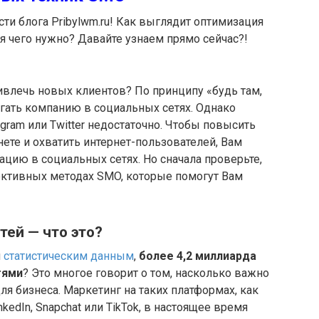
ти блога Pribylwm.ru! Как выглядит оптимизация
для чего нужно? Давайте узнаем прямо сейчас?!
ивлечь новых клиентов? По принципу «будь там,
гать компанию в социальных сетях. Однако
agram или Twitter недостаточно. Чтобы повысить
ете и охватить интернет-пользователей, Вам
цию в социальных сетях. Но сначала проверьте,
ффективных методах SMO, которые помогут Вам
ей — что это?
м
статистическим данным
,
более 4,2 миллиарда
тями
? Это многое говорит о том, насколько важно
я бизнеса. Маркетинг на таких платформах, как
LinkedIn, Snapchat или TikTok, в настоящее время