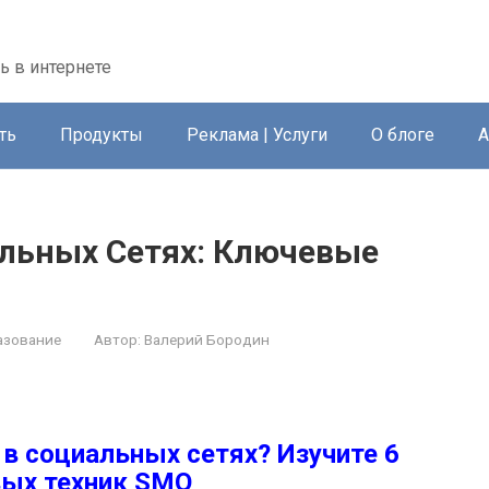
ть в интернете
ть
Продукты
Реклама | Услуги
О блоге
А
льных Сетях: Ключевые
азование
Автор:
Валерий Бородин
в социальных сетях? Изучите 6
ых техник SMO