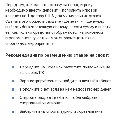
Перед тем, как сделать ставку на спорт, игроку
необходимо внести депозит – пополнить игровой
кошелек на 1 доллар США для минимальных ставок.
Сделать это можно в разделе «
Депозит
» , где нужно
выбрать банк/платежную систему, ввести сумму и внести
ее. Как только средства отображаются на основном
игровом счете, участник может размещать их на
спортивных мероприятиях.
Рекомендации по размещению ставок на спорт:
Перейдите на 1xbet или запустите приложение на
телефоне/ПК.
Зарегистрируйтесь или войдите в личный кабинет.
Пополните счет, если на нем недостаточно денег.
Откройте раздел Live/Line, чтобы выбрать
спортивный чемпионат.
Выберите вид спорта, турнир и соревнование.