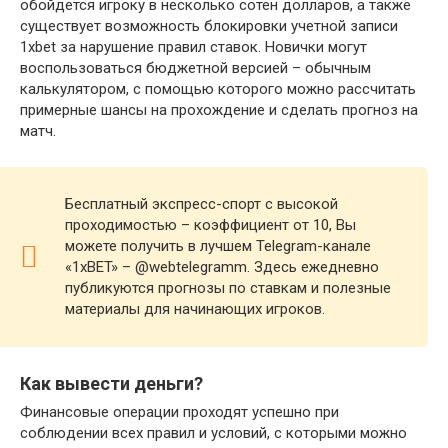
обойдется игроку в несколько сотен долларов, а также
существует возможность блокировки учетной записи
1xbet за нарушение правил ставок. Новички могут
воспользоваться бюджетной версией – обычным
калькулятором, с помощью которого можно рассчитать
примерные шансы на прохождение и сделать прогноз на
матч.
Бесплатный экспресс-спорт с высокой
проходимостью – коэффициент от 10, Вы
можете получить в лучшем Telegram-канале
«1xBET» – @webtelegramm. Здесь ежедневно
публикуются прогнозы по ставкам и полезные
материалы для начинающих игроков.
Как вывести деньги?
Финансовые операции проходят успешно при
соблюдении всех правил и условий, с которыми можно