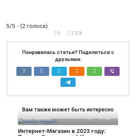
5/5 - (2 голоса)
0
2 276
Понравилась статья? Поделиться с
друзьями:
Вам также может быть интересно
Виды заработка
0
7 147
Интернет-Магазин в 2023 году: