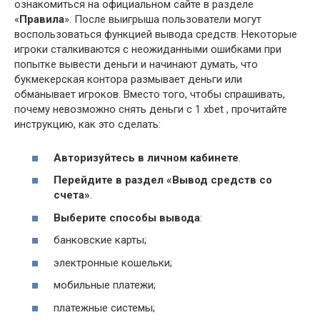
ознакомиться на официальном сайте в разделе
«
Правила
». После выигрыша пользователи могут
воспользоваться функцией вывода средств. Некоторые
игроки сталкиваются с неожиданными ошибками при
попытке вывести деньги и начинают думать, что
букмекерская контора размывает деньги или
обманывает игроков. Вместо того, чтобы спрашивать,
почему невозможно снять деньги с 1 xbet , прочитайте
инструкцию, как это сделать:
Авторизуйтесь в личном кабинете
.
Перейдите в раздел «Вывод средств со
счета»
.
Выберите способы вывода
:
банковские карты;
электронные кошельки;
мобильные платежи;
платежные системы;