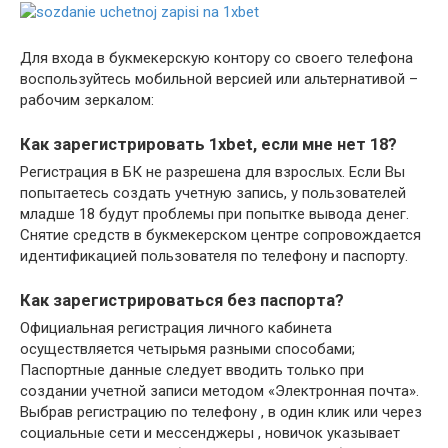
Для входа в букмекерскую контору со своего телефона
воспользуйтесь мобильной версией или альтернативой –
рабочим зеркалом:
Как зарегистрировать 1xbet, если мне нет 18?
Регистрация в БК не разрешена для взрослых. Если Вы
попытаетесь создать учетную запись, у пользователей
младше 18 будут проблемы при попытке вывода денег.
Снятие средств в букмекерском центре сопровождается
идентификацией пользователя по телефону и паспорту.
Как зарегистрироваться без паспорта?
Официальная регистрация личного кабинета
осуществляется четырьмя разными способами;
Паспортные данные следует вводить только при
создании учетной записи методом «Электронная почта».
Выбрав регистрацию по телефону , в один клик или через
социальные сети и мессенджеры , новичок указывает