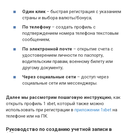
Один клик
– быстрая регистрация с указанием
страны и выбора валюты/бонуса;
По телефону
– создать профиль с
подтверждением номера телефона текстовым
сообщением;
По электронной почте
– открытие счета с
удостоверением личности по паспорту,
водительским правам, военному билету или
другому документу;
Через социальные сети
– доступ через
социальные сети или мессенджеры.
Далее мы рассмотрим пошаговую инструкцию
, как
открыть профиль 1 хbet, который также можно
использовать при регистрации в
приложении 1xbet
на
телефоне или на ПК.
Руководство по созданию учетной записи в