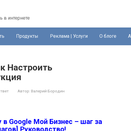
ть в интернете
ть
Продукты
Реклама | Услуги
О блоге
А
ак Настроить
укция
твет
Автор:
Валерий Бородин
 в Google Мой Бизнес – шаг за
шагов] Руководство!