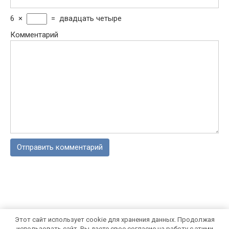
6
×
=
двадцать четыре
Комментарий
Этот сайт использует cookie для хранения данных. Продолжая
© 2026 Блог Валерия Бородина
использовать сайт, Вы даете свое согласие на работу с этими